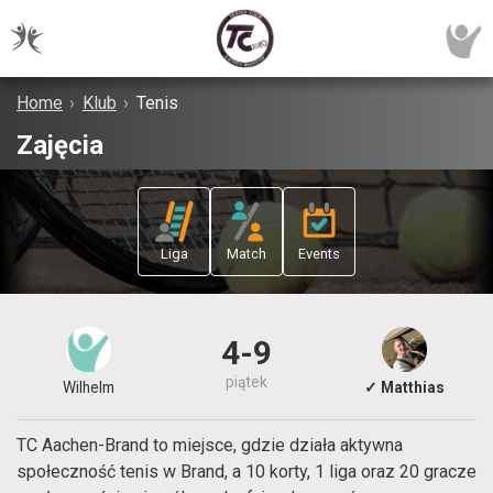
Home
›
Klub
›
Tenis
Zajęcia
Liga
Match
Events
4-9
piątek
Wilhelm
✓ Matthias
TC Aachen-Brand to miejsce, gdzie działa aktywna
społeczność tenis w Brand, a 10 korty, 1 liga oraz 20 gracze