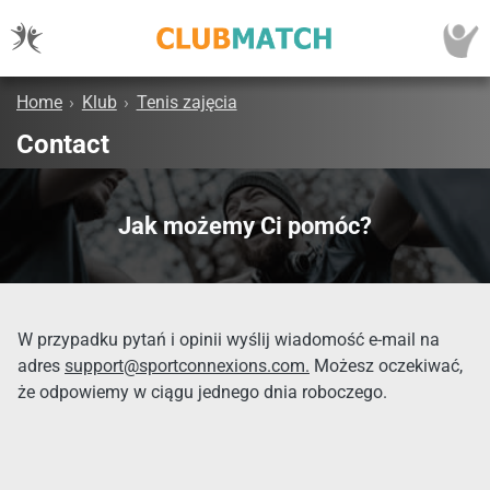
Home
›
Klub
›
Tenis zajęcia
Contact
Jak możemy Ci pomóc?
W przypadku pytań i opinii wyślij wiadomość e-mail na
adres
support@sportconnexions.com.
Możesz oczekiwać,
że odpowiemy w ciągu jednego dnia roboczego.