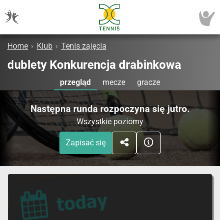
Home
›
Klub
›
Tenis zajęcia
dublety Konkurencja drabinkowa
przegląd
mecze
gracze
Następna runda rozpoczyna się jutro.
Wszystkie poziomy
Zapisać się