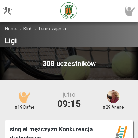
Home
›
Klub
›
Tenis zajęcia
Ligi
308 uczestników
jutro
09:15
#19 Dafne
#29 Ariene
singiel mężczyzn Konkurencja
drabinkowa