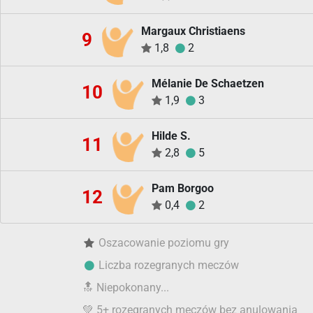
Margaux Christiaens
9
1,8
2
Mélanie De Schaetzen
10
1,9
3
Hilde S.
11
2,8
5
Pam Borgoo
12
0,4
2
Oszacowanie poziomu gry
Liczba rozegranych meczów
🔝
Niepokonany...
💚
5+ rozegranych meczów bez anulowania