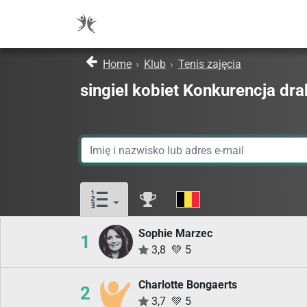
Home
›
Klub
›
Tenis zajęcia
singiel kobiet Konkurencja dr
Sophie Marzec
1
3,8
💚
5
Charlotte Bongaerts
2
3,7
💚
5