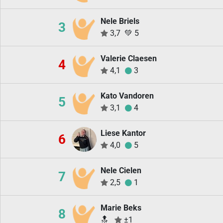
Nele Briels
3
3,7
💚
5
Valerie Claesen
4
4,1
3
Kato Vandoren
5
3,1
4
Liese Kantor
6
4,0
5
Nele Cielen
7
2,5
1
Marie Beks
8
🔝
±1