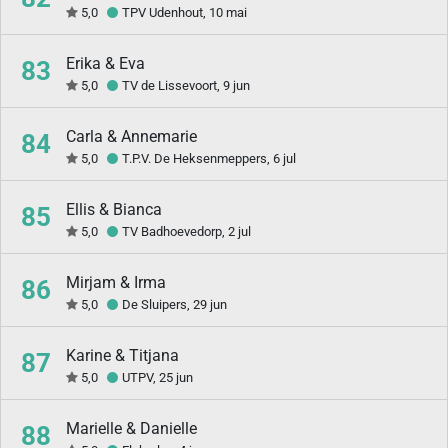
5,0
TPV Udenhout, 10 mai
Erika & Eva
83
5,0
TV de Lissevoort, 9 jun
Carla & Annemarie
84
5,0
T.P.V. De Heksenmeppers, 6 jul
Ellis & Bianca
85
5,0
TV Badhoevedorp, 2 jul
Mirjam & Irma
86
5,0
De Sluipers, 29 jun
Karine & Titjana
87
5,0
UTPV, 25 jun
Marielle & Danielle
88