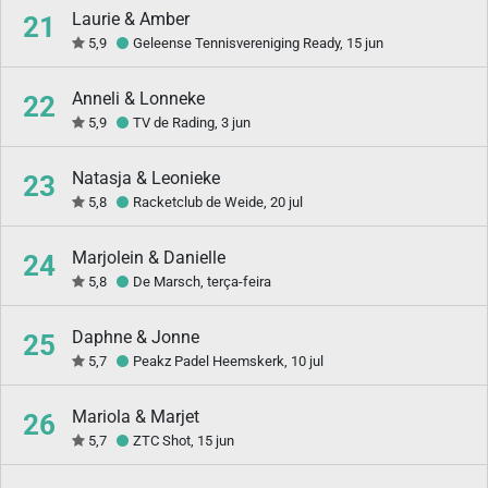
Laurie & Amber
21
5,9
Geleense Tennisvereniging Ready, 15 jun
Anneli & Lonneke
22
5,9
TV de Rading, 3 jun
Natasja & Leonieke
23
5,8
Racketclub de Weide, 20 jul
Marjolein & Danielle
24
5,8
De Marsch, terça-feira
Daphne & Jonne
25
5,7
Peakz Padel Heemskerk, 10 jul
Mariola & Marjet
26
5,7
ZTC Shot, 15 jun