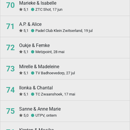
Marieke & Isabelle
70
5,1
ZTC Shot, 17 jun
A.P. & Alice
71
5,1
Padel Club Klein Zwitserland, 19 jul
Oukje & Femke
72
5,1
Metzpoint, 28 mai
Mirelle & Madeleine
73
5,1
TV Badhoevedorp, 27 jul
Ilonka & Chantal
74
5,1
TC Zwaanshoek, 17 mai
Sanne & Anne Marie
75
5,0
UTPV, ontem