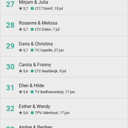
Mirjam & Julia
27
5,7
LTC Triomf, 15 jul
Rosanne & Melissa
28
5,7
LTC Dalen, 7 jul
Dana & Christina
29
5,7
TC Capelle, 27 jun
Carola & Franny
30
5,6
LTC Naaldwijk, 9 jul
Ellen & Hilde
31
5,6
TV Badhoevedorp, 17 jun
Esther & Wendy
32
5,6
TPV Udenhout, 17 jun
Amber & Berdien