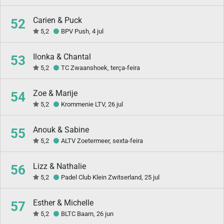
Carien & Puck
52
5,2
BPV Push, 4 jul
Ilonka & Chantal
53
5,2
TC Zwaanshoek, terça-feira
Zoe & Marije
54
5,2
Krommenie LTV, 26 jul
Anouk & Sabine
55
5,2
ALTV Zoetermeer, sexta-feira
Lizz & Nathalie
56
5,2
Padel Club Klein Zwitserland, 25 jul
Esther & Michelle
57
5,2
BLTC Baarn, 26 jun