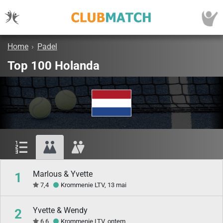
Home
›
Padel
Top 100 Holanda
Marlous & Yvette
1
7,4
Krommenie LTV, 13 mai
Yvette & Wendy
2
6,6
Krommenie LTV, ontem