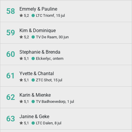
Emmely & Pauline
58
5,2
LTC Triomf, 15 jul
Kim & Dominique
59
5,2
TV De Raam, 30 jun
Stephanie & Brenda
60
5,1
Elckerlyc, ontem
Yvette & Chantal
61
5,1
ZTC Shot, 15 jul
Karin & Mienke
62
5,1
TV Badhoevedorp, 1 jul
Janine & Geke
63
5,1
LTC Dalen, 8 jul