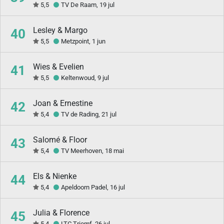
5,5
TV De Raam, 19 jul
Lesley & Margo
40
5,5
Metzpoint, 1 jun
Wies & Evelien
41
5,5
Keltenwoud, 9 jul
Joan & Ernestine
42
5,4
TV de Rading, 21 jul
Salomé & Floor
43
5,4
TV Meerhoven, 18 mai
Els & Nienke
44
5,4
Apeldoorn Padel, 16 jul
Julia & Florence
45
5,4
LTC Triomf, 26 jul