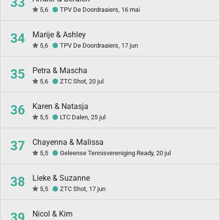
33
5,6
TPV De Doordraaiers, 16 mai
Marije & Ashley
34
5,6
TPV De Doordraaiers, 17 jun
Petra & Mascha
35
5,6
ZTC Shot, 20 jul
Karen & Natasja
36
5,5
LTC Dalen, 25 jul
Chayenna & Malissa
37
5,5
Geleense Tennisvereniging Ready, 20 jul
Lieke & Suzanne
38
5,5
ZTC Shot, 17 jun
Nicol & Kim
39