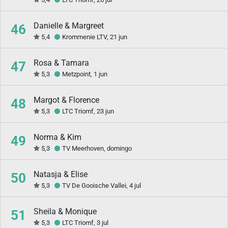
Danielle & Margreet
46
5,4
Krommenie LTV, 21 jun
Rosa & Tamara
47
5,3
Metzpoint, 1 jun
Margot & Florence
48
5,3
LTC Triomf, 23 jun
Norma & Kim
49
5,3
TV Meerhoven, domingo
Natasja & Elise
50
5,3
TV De Gooische Vallei, 4 jul
Sheila & Monique
51
5,3
LTC Triomf, 3 jul