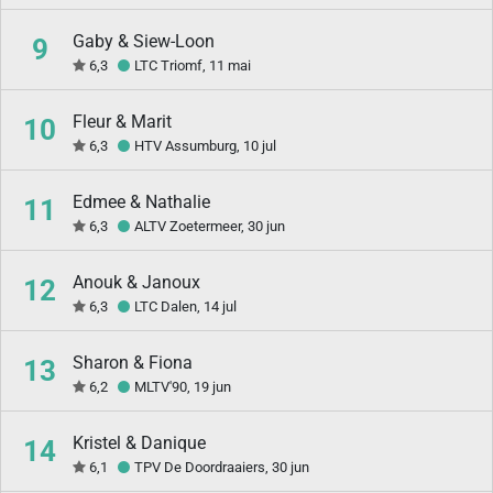
Gaby & Siew-Loon
9
6,3
LTC Triomf, 11 mai
Fleur & Marit
10
6,3
HTV Assumburg, 10 jul
Edmee & Nathalie
11
6,3
ALTV Zoetermeer, 30 jun
Anouk & Janoux
12
6,3
LTC Dalen, 14 jul
Sharon & Fiona
13
6,2
MLTV'90, 19 jun
Kristel & Danique
14
6,1
TPV De Doordraaiers, 30 jun