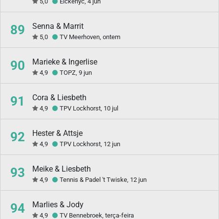
5,0
Elckerlyc, 4 jun
Senna & Marrit
89
5,0
TV Meerhoven, ontem
Marieke & Ingerlise
90
4,9
TOPZ, 9 jun
Cora & Liesbeth
91
4,9
TPV Lockhorst, 10 jul
Hester & Attsje
92
4,9
TPV Lockhorst, 12 jun
Meike & Liesbeth
93
4,9
Tennis & Padel 't Twiske, 12 jun
Marlies & Jody
94
4,9
TV Bennebroek, terça-feira