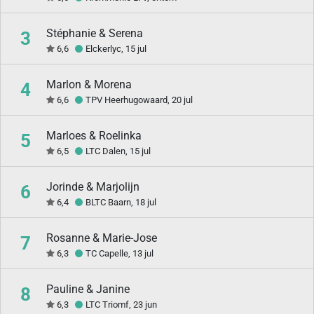
Stéphanie & Serena
3
6,6
Elckerlyc, 15 jul
Marlon & Morena
4
6,6
TPV Heerhugowaard, 20 jul
Marloes & Roelinka
5
6,5
LTC Dalen, 15 jul
Jorinde & Marjolijn
6
6,4
BLTC Baarn, 18 jul
Rosanne & Marie-Jose
7
6,3
TC Capelle, 13 jul
Pauline & Janine
8
6,3
LTC Triomf, 23 jun