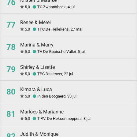
Kirsten & Maaike
76
5,0
TC Zwaanshoek, 4 jul
Renee & Merel
77
5,0
TPC De Hellekens, 27 mai
Marina & Marry
78
5,0
TV De Gooische Vallei, 5 jul
Shirley & Lisette
79
5,0
TPC Daalmeer, 22 jul
Kimara & Luca
80
5,0
In den Boogaerd, 30 jul
Marloes & Marianne
81
5,0
T.P.V. De Heksenmeppers, 8 jul
Judith & Monique
82