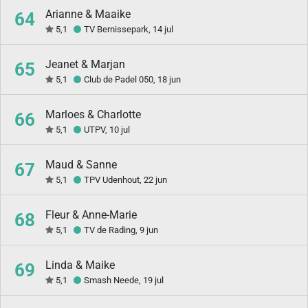
Arianne & Maaike
64
5,1
TV Bernissepark, 14 jul
Jeanet & Marjan
65
5,1
Club de Padel 050, 18 jun
Marloes & Charlotte
66
5,1
UTPV, 10 jul
Maud & Sanne
67
5,1
TPV Udenhout, 22 jun
Fleur & Anne-Marie
68
5,1
TV de Rading, 9 jun
Linda & Maike
69
5,1
Smash Neede, 19 jul