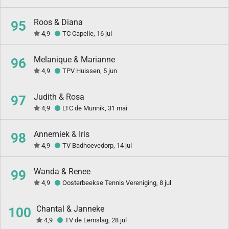
Roos & Diana
95
4,9
TC Capelle, 16 jul
Melanique & Marianne
96
4,9
TPV Huissen, 5 jun
Judith & Rosa
97
4,9
LTC de Munnik, 31 mai
Annemiek & Iris
98
4,9
TV Badhoevedorp, 14 jul
Wanda & Renee
99
4,9
Oosterbeekse Tennis Vereniging, 8 jul
Chantal & Janneke
100
4,9
TV de Eemslag, 28 jul