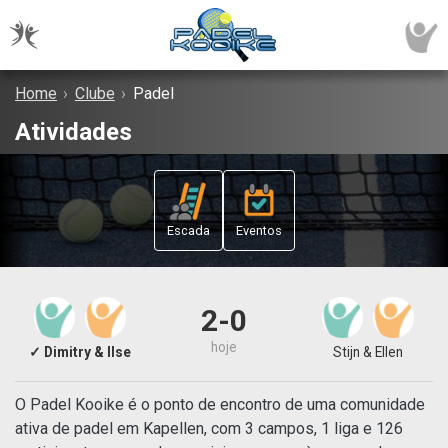
Home
›
Clube
›
Padel
Atividades
Escada
Eventos
2-0
hoje
✓ Dimitry & Ilse
Stijn & Ellen
O Padel Kooike é o ponto de encontro de uma comunidade
ativa de padel em Kapellen, com 3 campos, 1 liga e 126