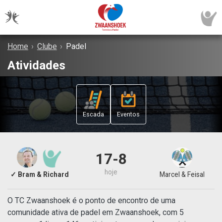
Home
›
Clube
›
Padel
Atividades
Escada
Eventos
17-8
hoje
✓ Bram & Richard
Marcel & Feisal
O TC Zwaanshoek é o ponto de encontro de uma
comunidade ativa de padel em Zwaanshoek, com 5