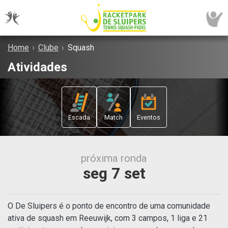
Home
›
Clube
›
Squash
Atividades
Escada
Match
Eventos
próxima ronda
seg 7 set
O De Sluipers é o ponto de encontro de uma comunidade
ativa de squash em Reeuwijk, com 3 campos, 1 liga e 21