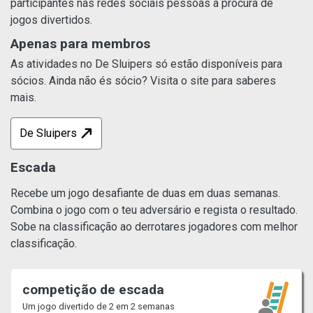
participantes nas redes sociais pessoas à procura de
jogos divertidos.
Apenas para membros
As atividades no De Sluipers só estão disponíveis para
sócios. Ainda não és sócio? Visita o site para saberes
mais.
De Sluipers
Escada
Recebe um jogo desafiante de duas em duas semanas.
Combina o jogo com o teu adversário e regista o resultado.
Sobe na classificação ao derrotares jogadores com melhor
classificação.
competição de escada
Um jogo divertido de 2 em 2 semanas