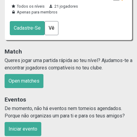
Todos os níveis
21 jogadores
Apenas para membros
Cadastre-Se
Vê
Match
Queres jogar uma partida rápida ao teu nível? Ajudamos-te a
encontrar jogadores compatíveis no teu clube.
Open matches
Eventos
De momento, não há eventos nem torneios agendados.
Porque não organizas um para ti e para os teus amigos?
Iniciar evento