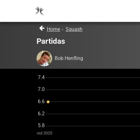
Home
›
Squash
Partidas
Bob Henfling
out 2025