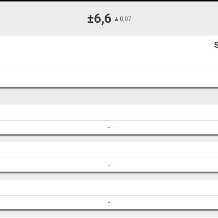
±6,6
▲
0,07
-
-
-