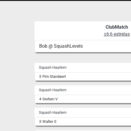
ClubMatch
±6,6 estrelas
Bob @ SquashLevels
Squash Haarlem
5
Pim Standaert
Squash Haarlem
4
Gerben V
Squash Haarlem
3
Walter S