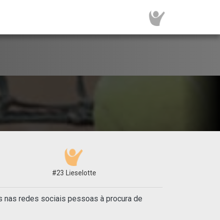
#23 Lieselotte
es nas redes sociais pessoas à procura de