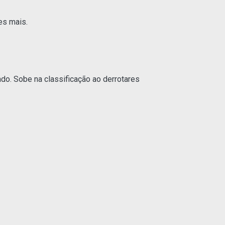
es mais.
do. Sobe na classificação ao derrotares