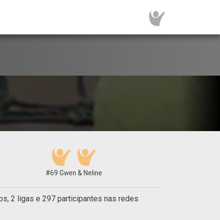
#69 Gwen & Neline
, 2 ligas e 297 participantes nas redes