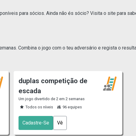
oníveis para sócios. Ainda não és sócio? Visita o site para sab
anas. Combina o jogo com o teu adversário e regista o resulta
duplas competição de
escada
Um jogo divertido de 2 em 2 semanas
Todos os níveis
96 equipes
Cadastre-Se
Vê