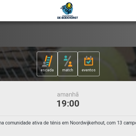
escada
match
eventos
amanhã
19:00
a comunidade ativa de ténis em Noordwijkerhout, com 13 campos