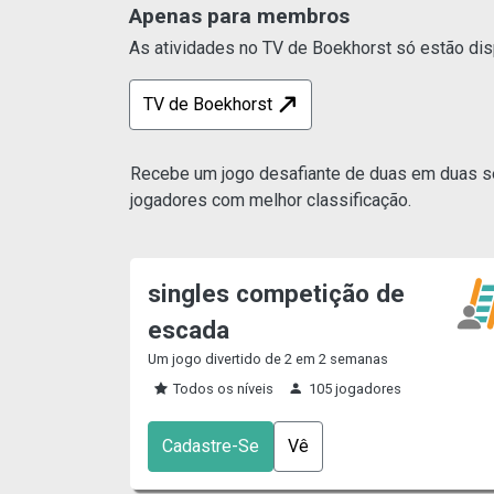
Apenas para membros
As atividades no TV de Boekhorst só estão disp
TV de Boekhorst
Recebe um jogo desafiante de duas em duas sem
jogadores com melhor classificação.
singles competição de
escada
Um jogo divertido de 2 em 2 semanas
Todos os níveis
105 jogadores
Cadastre-Se
Vê