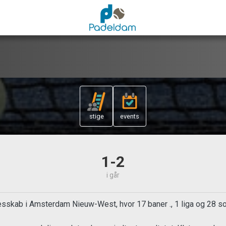
stige
events
1-2
i går
esskab i Amsterdam Nieuw-West, hvor 17 baner ., 1 liga og 28 soc