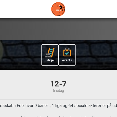
stige
events
12-7
tirsdag
sskab i Ede, hvor 9 baner ., 1 liga og 64 sociale aktører er på u