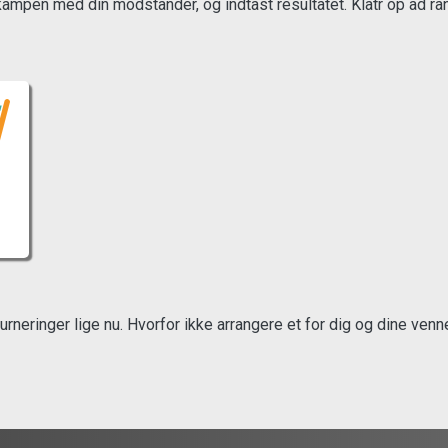
mpen med din modstander, og indtast resultatet. Klatr op ad rang
urneringer lige nu. Hvorfor ikke arrangere et for dig og dine venn