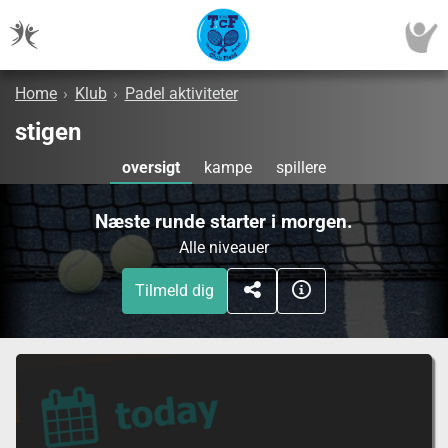
Home
›
Klub
›
Padel aktiviteter
stigen
oversigt
kampe
spillere
Næste runde starter i morgen.
Alle niveauer
Tilmeld dig