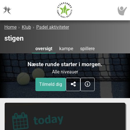
Home
›
Klub
›
Padel aktiviteter
stigen
oversigt
kampe
spillere
Næste runde starter i morgen.
Alle niveauer
Tilmeld dig