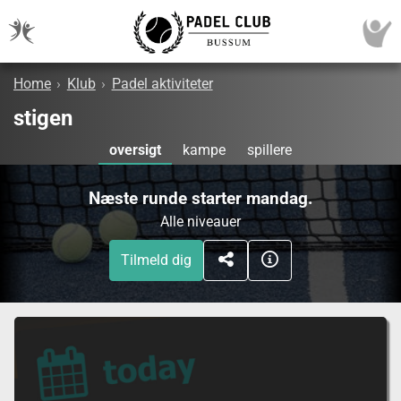
Home
›
Klub
›
Padel aktiviteter
stigen
oversigt
kampe
spillere
Næste runde starter mandag.
Alle niveauer
Tilmeld dig