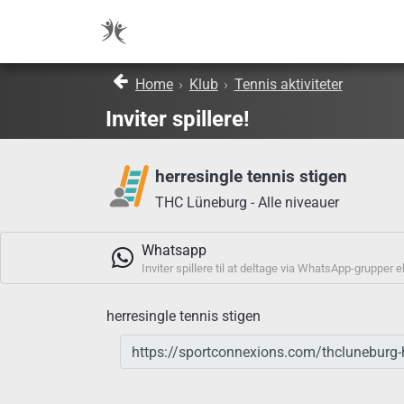
Home
›
Klub
›
Tennis aktiviteter
Inviter spillere!
herresingle tennis stigen
THC Lüneburg - Alle niveauer
Whatsapp
Inviter spillere til at deltage via WhatsApp-grupper e
herresingle tennis stigen