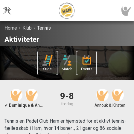
Home
›
Klub
›
Tennis
Aktiviteter
Stige
Match
Events
9-8
fredag
✓ Dominique & Anne-Sophie
Annouk & Kirsten
Tennis en Padel Club Ham er hjemsted for et aktivt tennis-
fællesskab i Ham, hvor 14 baner ., 2 ligaer og 86 sociale