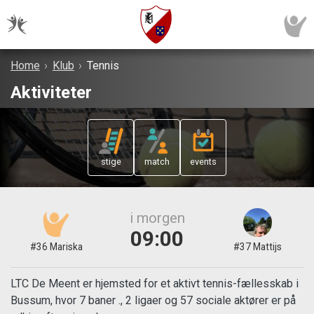
Home
›
Klub
›
Tennis
Aktiviteter
stige
match
events
i morgen
09:00
#36 Mariska
#37 Mattijs
LTC De Meent er hjemsted for et aktivt tennis-fællesskab i
Bussum, hvor 7 baner ., 2 ligaer og 57 sociale aktører er på