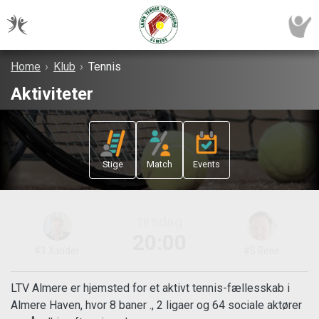
Home
›
Klub
›
Tennis
Aktiviteter
Stige
Match
Events
3-6
i dag
Sanne
✓ Steffan
LTV Almere er hjemsted for et aktivt tennis-fællesskab i
Almere Haven, hvor 8 baner ., 2 ligaer og 64 sociale aktører