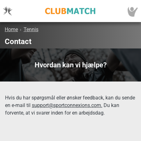
Home
›
Tennis
Contact
Hvordan kan vi hjælpe?
Hvis du har spørgsmål eller ønsker feedback, kan du sende
en e-mail til
support@sportconnexions.com.
Du kan
forvente, at vi svarer inden for en arbejdsdag.