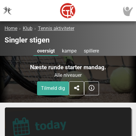
Home
›
Klub
›
Tennis aktiviteter
Singler stigen
oversigt
kampe
spillere
Næste runde starter mandag.
Alle niveauer
Tilmeld dig