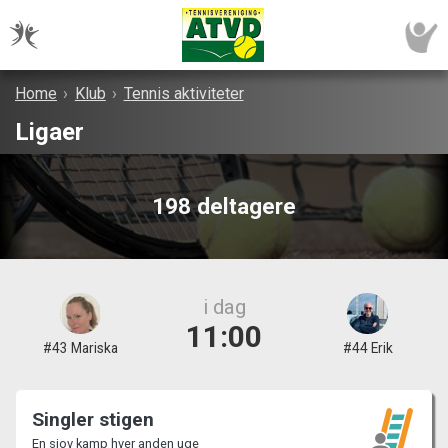
Home
›
Klub
›
Tennis aktiviteter
Ligaer
198 deltagere
i dag
11:00
#43 Mariska
#44 Erik
Singler stigen
En sjov kamp hver anden uge