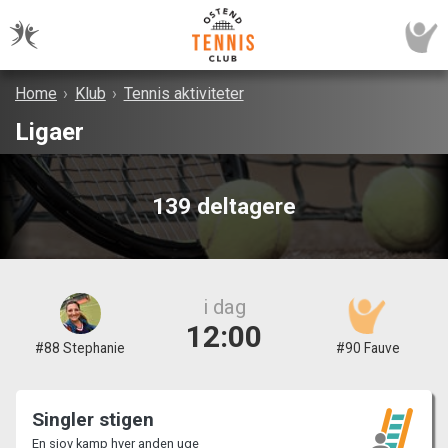
Home
›
Klub
›
Tennis aktiviteter
Ligaer
139 deltagere
i dag
12:00
#88 Stephanie
#90 Fauve
Singler stigen
En sjov kamp hver anden uge