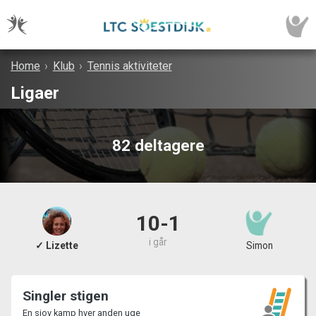
Home
›
Klub
›
Tennis aktiviteter
Ligaer
82 deltagere
10-1
i går
✓ Lizette
Simon
Singler stigen
En sjov kamp hver anden uge