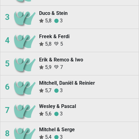
Duco & Stein
3
5,8
3
Freek & Ferdi
4
5,8
💚
5
Erik & Remco & Iwo
5
5,9
💚
7
Mitchell, Daniël & Reinier
6
5,7
3
Wesley & Pascal
7
5,6
3
Mitchel & Serge
8
5,4
3