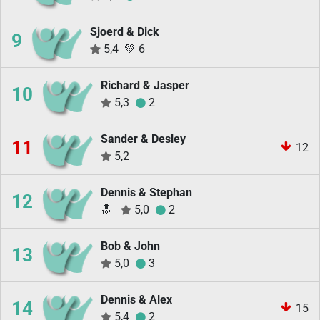
Sjoerd & Dick
9
5,4
💚
6
Richard & Jasper
10
5,3
2
Sander & Desley
11
12
5,2
Dennis & Stephan
12
🔝
5,0
2
Bob & John
13
5,0
3
Dennis & Alex
14
15
5,4
2