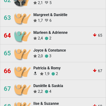
62
2,1
💚
5
Margreet & Daniëlle
63
1,7
💚
6
Marleen & Adrienne
64
65
2,4
2
Joyce & Constance
65
2,0
3
Patricia & Romy
66
67
🔝
1,9
2
Daniëlle & Saskia
67
2,2
4
Ilse & Suzanne