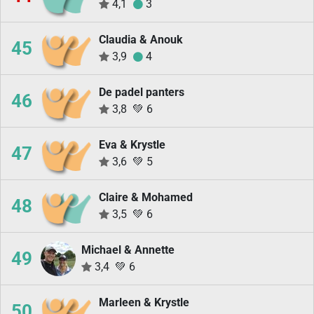
4,1
3
Claudia & Anouk
45
3,9
4
De padel panters
46
3,8
💚
6
Eva & Krystle
47
3,6
💚
5
Claire & Mohamed
48
3,5
💚
6
Michael & Annette
49
3,4
💚
6
Marleen & Krystle
50