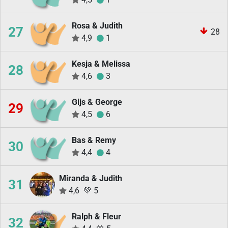
Rosa & Judith
27
28
4,9
1
Kesja & Melissa
28
4,6
3
Gijs & George
29
4,5
6
Bas & Remy
30
4,4
4
Miranda & Judith
31
4,6
💚
5
Ralph & Fleur
32