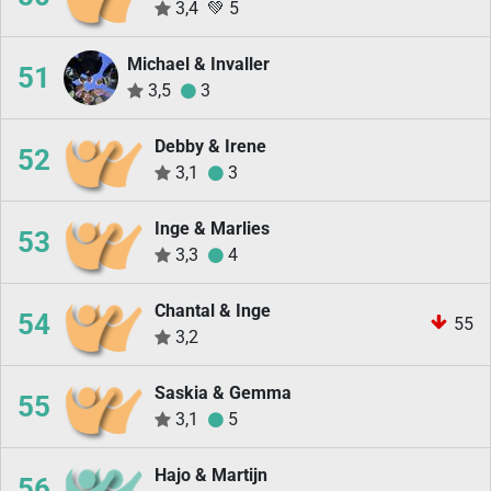
3,4
💚
5
Michael & Invaller
51
3,5
3
Debby & Irene
52
3,1
3
Inge & Marlies
53
3,3
4
Chantal & Inge
54
55
3,2
Saskia & Gemma
55
3,1
5
Hajo & Martijn
56