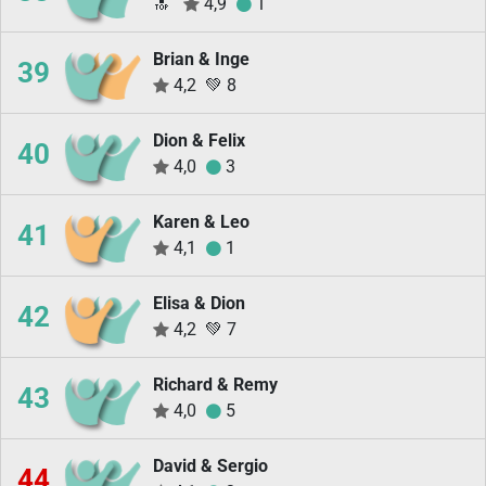
🔝
4,9
1
Brian & Inge
39
4,2
💚
8
Dion & Felix
40
4,0
3
Karen & Leo
41
4,1
1
Elisa & Dion
42
4,2
💚
7
Richard & Remy
43
4,0
5
David & Sergio
44