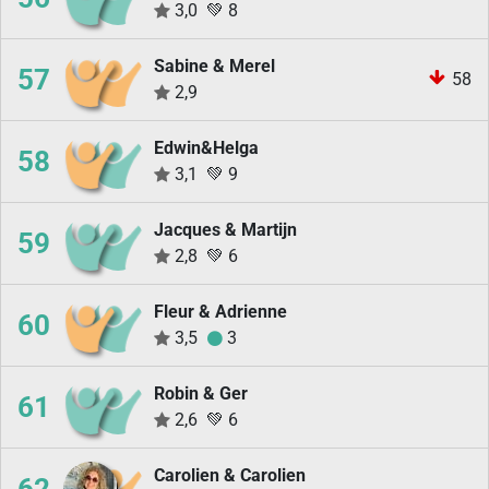
3,0
💚
8
Sabine & Merel
57
58
2,9
Edwin&Helga
58
3,1
💚
9
Jacques & Martijn
59
2,8
💚
6
Fleur & Adrienne
60
3,5
3
Robin & Ger
61
2,6
💚
6
Carolien & Carolien