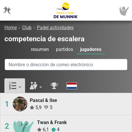
Home
›
Club
›
Padel actividades
competencia de escalera
resumen
partidos
jugadores
Pascal & Ilse
1
5,9
💚
5
Twan & Frank
2
6,1
4