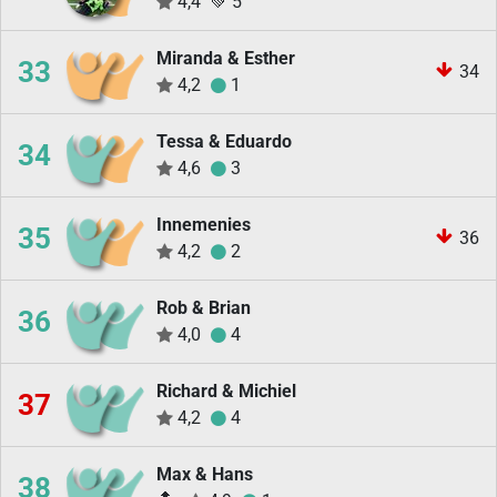
4,4
💚
5
Miranda & Esther
33
34
4,2
1
Tessa & Eduardo
34
4,6
3
Innemenies
35
36
4,2
2
Rob & Brian
36
4,0
4
Richard & Michiel
37
4,2
4
Max & Hans
38