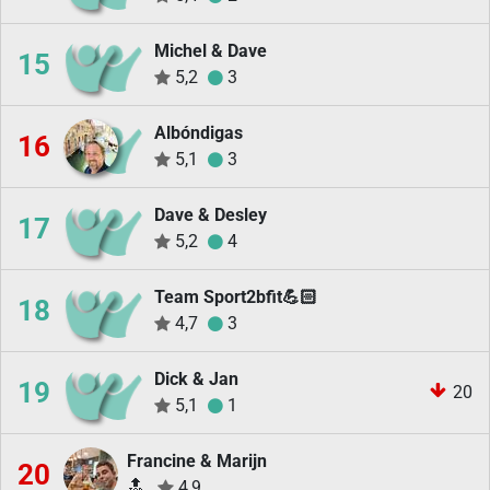
Michel & Dave
15
5,2
3
Albóndigas
16
5,1
3
Dave & Desley
17
5,2
4
Team Sport2bfit💪🏻
18
4,7
3
Dick & Jan
19
20
5,1
1
Francine & Marijn
20
🔝
4,9