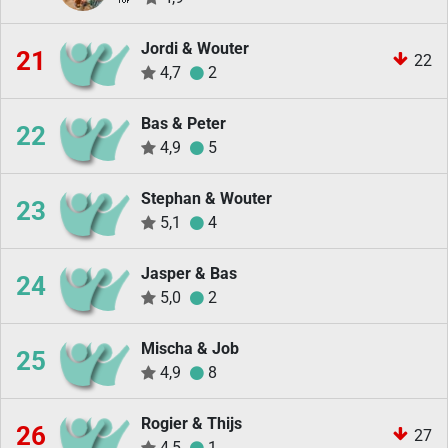
Jordi & Wouter
21
22
4,7
2
Bas & Peter
22
4,9
5
Stephan & Wouter
23
5,1
4
Jasper & Bas
24
5,0
2
Mischa & Job
25
4,9
8
Rogier & Thijs
26
27
4,5
1