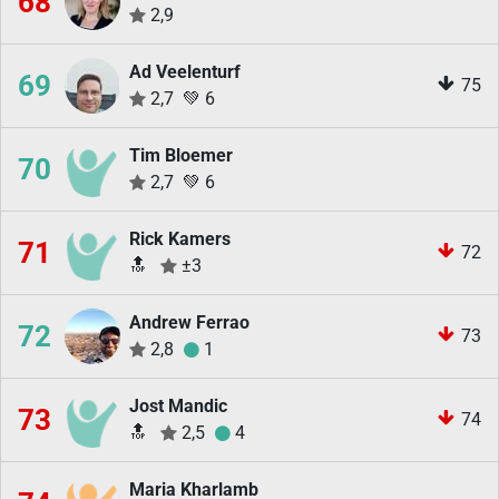
68
2,9
Ad Veelenturf
69
75
2,7
💚
6
Tim Bloemer
70
2,7
💚
6
Rick Kamers
71
72
🔝
±3
Andrew Ferrao
72
73
2,8
1
Jost Mandic
73
74
🔝
2,5
4
Maria Kharlamb