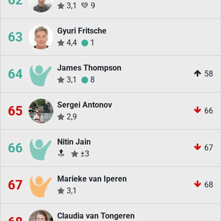
62
3,1
💚
9
Gyuri Fritsche
63
4,4
1
James Thompson
64
58
3,1
8
Sergei Antonov
65
66
2,9
Nitin Jain
66
67
🔝
±3
Marieke van Iperen
67
68
3,1
Claudia van Tongeren