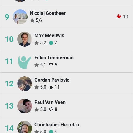
Nicolai Goetheer
9
10
5,6
Max Meeuwis
10
5,2
2
Eelco Timmerman
11
5,1
💚
5
Gordan Pavlovic
12
5,0
🔥
11
Paul Van Veen
13
5,0
💚
8
Christopher Horrobin
14
5,0
4