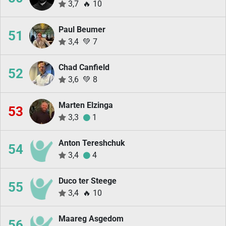
3,7
🔥
10
Paul Beumer
51
3,4
💚
7
Chad Canfield
52
3,6
💚
8
Marten Elzinga
53
3,3
1
Anton Tereshchuk
54
3,4
4
Duco ter Steege
55
3,4
🔥
10
Maareg Asgedom
56