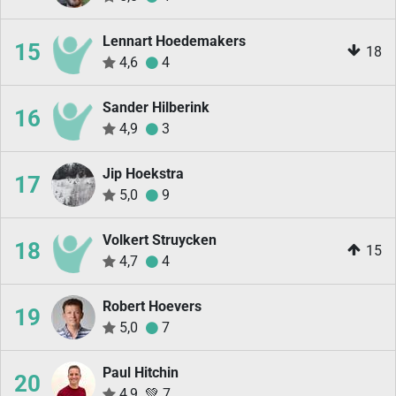
Lennart Hoedemakers
15
18
4,6
4
Sander Hilberink
16
4,9
3
Jip Hoekstra
17
5,0
9
Volkert Struycken
18
15
4,7
4
Robert Hoevers
19
5,0
7
Paul Hitchin
20
4,9
💚
7