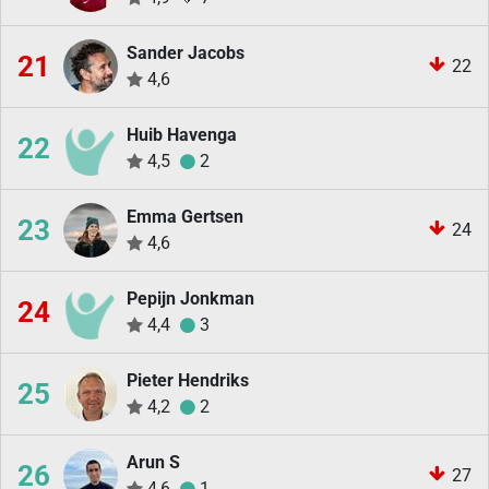
Sander Jacobs
21
22
4,6
Huib Havenga
22
4,5
2
Emma Gertsen
23
24
4,6
Pepijn Jonkman
24
4,4
3
Pieter Hendriks
25
4,2
2
Arun S
26
27
4,6
1