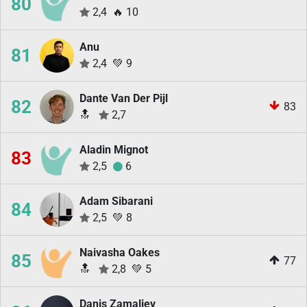
80
2,4
🔥
10
Anu
81
2,4
💚
9
Dante Van Der Pijl
82
83
🔝
2,7
Aladin Mignot
83
2,5
6
Adam Sibarani
84
2,5
💚
8
Naivasha Oakes
85
77
🔝
2,8
💚
5
Danis Zamaliev