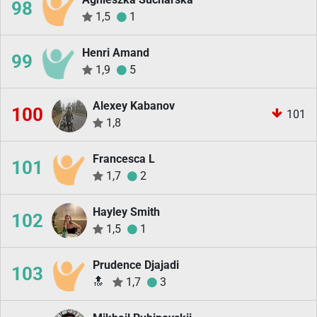
98
1,5
1
Henri Amand
99
1,9
5
Alexey Kabanov
100
101
1,8
Francesca L
101
1,7
2
Hayley Smith
102
1,5
1
Prudence Djajadi
103
🔝
1,7
3