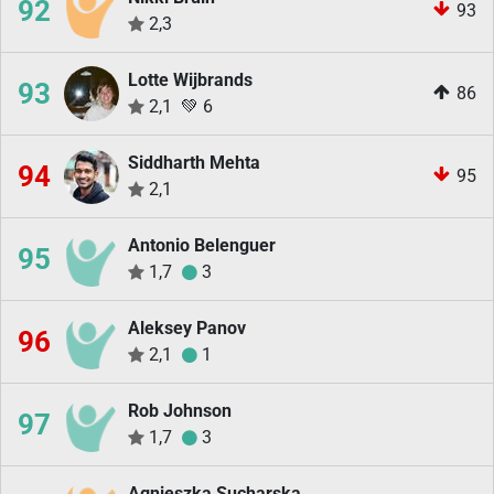
92
93
2,3
Lotte Wijbrands
93
86
2,1
💚
6
Siddharth Mehta
94
95
2,1
Antonio Belenguer
95
1,7
3
Aleksey Panov
96
2,1
1
Rob Johnson
97
1,7
3
Agnieszka Sucharska