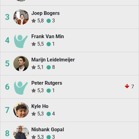
Joep Bogers
3
5,8
3
Frank Van Min
4
5,5
1
Marijn Leidelmeijer
5
5,1
8
Peter Rutgers
6
7
5,3
1
Kyle Ho
7
5,3
4
Nishank Gopal
8
5,3
3