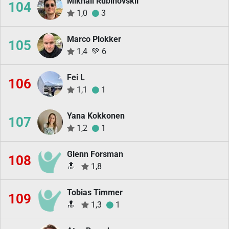
Mikhail Rubinovskii
104
1,0
3
Marco Plokker
105
1,4
💚
6
Fei L
106
1,1
1
Yana Kokkonen
107
1,2
1
Glenn Forsman
108
🔝
1,8
Tobias Timmer
109
🔝
1,3
1