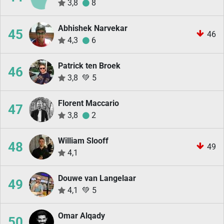
3,8
8
Abhishek Narvekar
45
46
4,3
6
Patrick ten Broek
46
3,8
💚
5
Florent Maccario
47
3,8
2
William Slooff
48
49
4,1
Douwe van Langelaar
49
4,1
💚
5
Omar Alqady
50