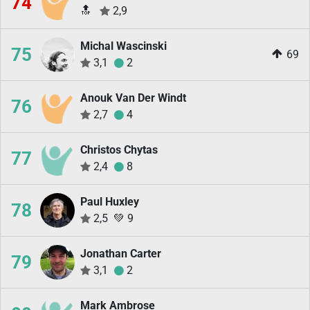
74
🔝
2,9
Michal Wascinski
75
69
3,1
2
Anouk Van Der Windt
76
2,7
4
Christos Chytas
77
2,4
8
Paul Huxley
78
2,5
💚
9
Jonathan Carter
79
3,1
2
Mark Ambrose