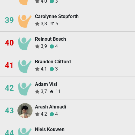
4,0
3
Carolynne Stopforth
39
3,8
💚
5
Reinout Bosch
40
3,9
4
Brandon Clifford
41
4,1
3
Adam Visi
42
3,7
🔥
11
Arash Ahmadi
43
4,2
4
Niels Kouwen
44