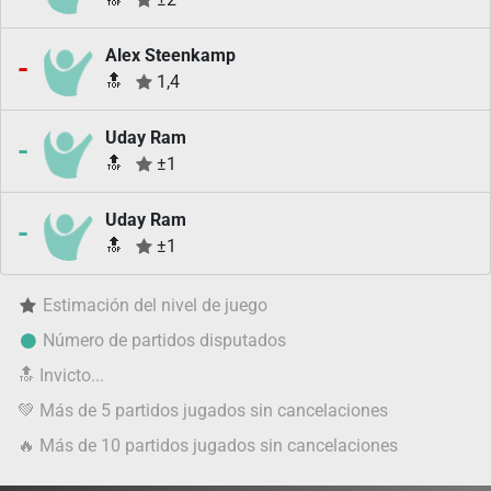
Alex Steenkamp
-
🔝
1,4
Uday Ram
-
🔝
±1
Uday Ram
-
🔝
±1
Estimación del nivel de juego
Número de partidos disputados
🔝
Invicto...
💚
Más de 5 partidos jugados sin cancelaciones
🔥
Más de 10 partidos jugados sin cancelaciones