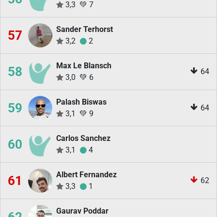
3,3
💚
7
Sander Terhorst
57
3,2
2
Max Le Blansch
58
64
3,0
💚
6
Palash Biswas
59
64
3,1
💚
9
Carlos Sanchez
60
3,1
4
Albert Fernandez
61
62
3,3
1
Gaurav Poddar