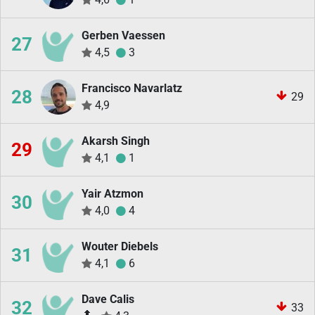
Gerben Vaessen
27
4,5
3
Francisco Navarlatz
28
29
4,9
Akarsh Singh
29
4,1
1
Yair Atzmon
30
4,0
4
Wouter Diebels
31
4,1
6
Dave Calis
32
33