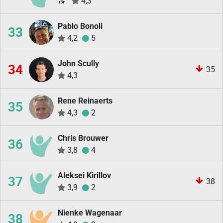
🔝
4,3
Pablo Bonoli
33
4,2
5
John Scully
34
35
4,3
Rene Reinaerts
35
4,3
2
Chris Brouwer
36
3,8
4
Aleksei Kirillov
37
38
3,9
2
Nienke Wagenaar
38