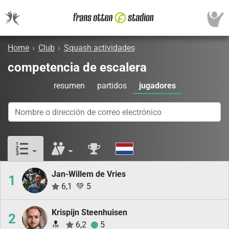
Home
›
Club
›
Squash actividades
competencia de escalera
resumen
partidos
jugadores
Jan-Willem de Vries
1
6,1
💚
5
Krispijn Steenhuisen
2
🔝
6,2
5