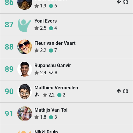
86
93
1,9
6
Yoni Evers
87
2,5
4
Fleur van der Vaart
88
2,2
7
Rupanshu Ganvir
89
2,4
💚
8
Matthieu Vermeulen
90
88
🔝
2,2
2
Mathijs Van Tol
91
1,8
3
Nikki Bruin