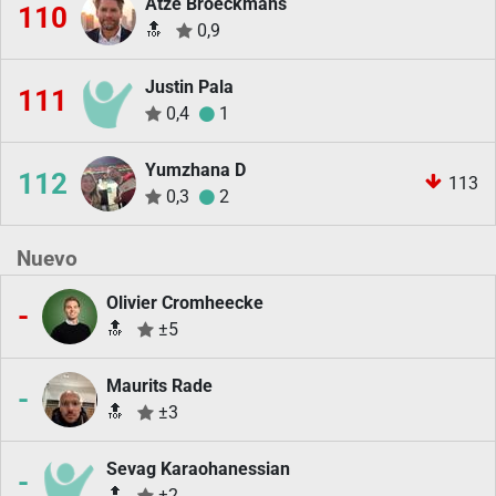
Atze Broeckmans
110
🔝
0,9
Justin Pala
111
0,4
1
Yumzhana D
112
113
0,3
2
Nuevo
Olivier Cromheecke
-
🔝
±5
Maurits Rade
-
🔝
±3
Sevag Karaohanessian
-
🔝
±2