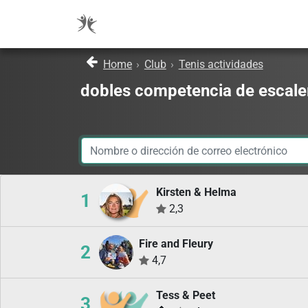
Home
›
Club
›
Tenis actividades
dobles competencia de escale
Kirsten & Helma
1
2,3
Fire and Fleury
2
4,7
Tess & Peet
3