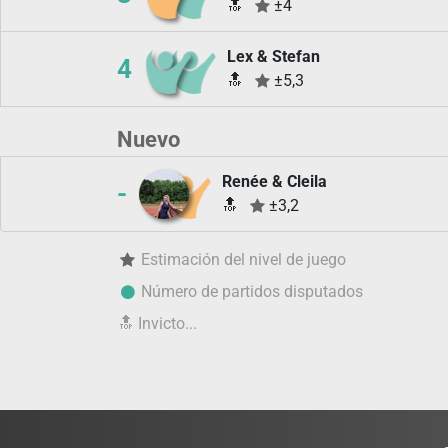
🔝
±4
Lex & Stefan
4
🔝
±5,3
Nuevo
Renée & Cleila
-
🔝
±3,2
Estimación del nivel de juego
Número de partidos disputados
🔝
Invicto...