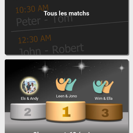
Tous les matchs
Leen & Jono
Els & Andy
Wim & Ella