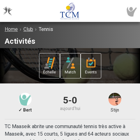
Home
›
Club
›
Tennis
Activités
Échelle
Match
Events
5-0
aujourd'hui
✓ Bert
Stijn
TC Maaseik abrite une communauté tennis très active à
Maaseik, avec 15 courts, 5 ligues and 64 acteurs sociaux