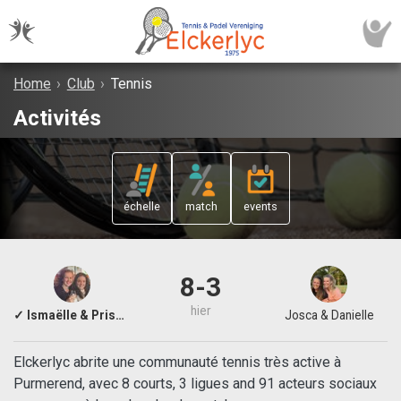
Home
›
Club
›
Tennis
Activités
échelle
match
events
8-3
hier
✓ Ismaëlle & Priscilla
Josca & Danielle
Elckerlyc abrite une communauté tennis très active à
Purmerend, avec 8 courts, 3 ligues and 91 acteurs sociaux