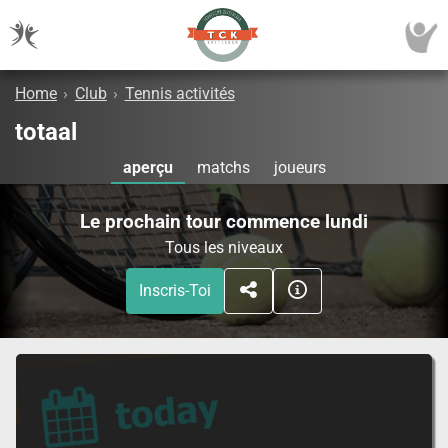
Home
›
Club
›
Tennis activités
totaal
aperçu
matchs
joueurs
Le prochain tour commence lundi
Tous les niveaux
Inscris-Toi