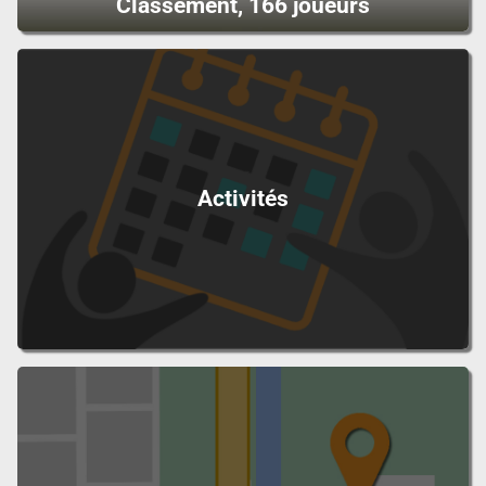
Classement, 166 joueurs
Activités