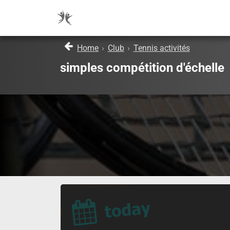
Home
›
Club
›
Tennis activités
simples compétition d'échelle