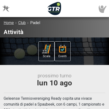
Home
›
Club
›
Padel
Attività
Scala
Eventi
prossimo turno
lun 10 ago
Geleense Tennisvereniging Ready ospita una vivace
comunità di padel a Spaubeek, con 6 campi, 1 campionato e