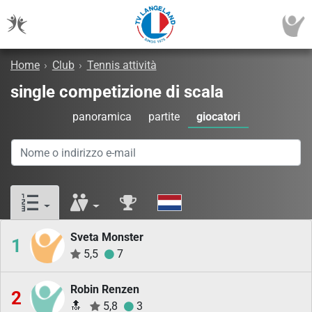
Home
›
Club
›
Tennis attività
single competizione di scala
panoramica
partite
giocatori
Sveta Monster
1
5,5
7
Robin Renzen
2
🔝
5,8
3