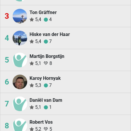
Ton Gräffner
3
5,4
4
Hiske van der Haar
4
5,4
7
Martijn Borgstijn
5
5,1
💚
8
Karoy Hornyak
6
5,3
7
Daniël van Dam
7
5,1
1
Robert Vos
8
5,2
💚
5