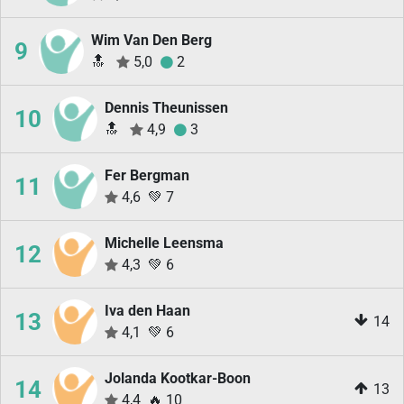
Wim Van Den Berg
9
🔝
5,0
2
Dennis Theunissen
10
🔝
4,9
3
Fer Bergman
11
4,6
💚
7
Michelle Leensma
12
4,3
💚
6
Iva den Haan
13
14
4,1
💚
6
Jolanda Kootkar-Boon
14
13
4,4
🔥
10