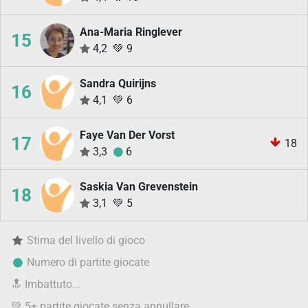
Ana-Maria Ringlever
15
4,2
💚
9
Sandra Quirijns
16
4,1
💚
6
Faye Van Der Vorst
17
18
3,3
6
Saskia Van Grevenstein
18
3,1
💚
5
Stima del livello di gioco
Numero di partite giocate
🔝
Imbattuto...
💚
5+ partite giocate senza annullare