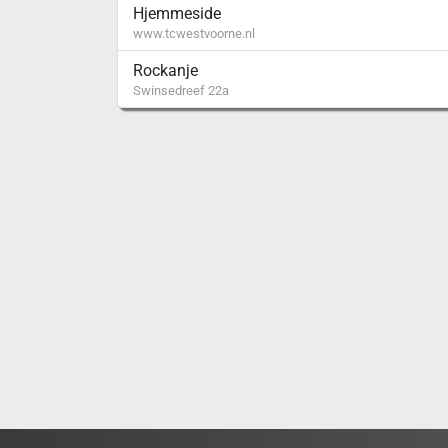
Hjemmeside
www.tcwestvoorne.nl
Rockanje
Swinsedreef 22a