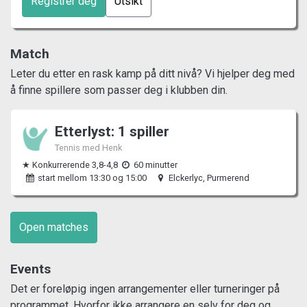
Registrer deg
Utsikt
Match
Leter du etter en rask kamp på ditt nivå? Vi hjelper deg med
å finne spillere som passer deg i klubben din.
Etterlyst: 1 spiller
Tennis med Henk
★ Konkurrerende 3,8-4,8
60 minutter
start mellom 13:30 og 15:00
Elckerlyc, Purmerend
Open matches
Events
Det er foreløpig ingen arrangementer eller turneringer på
programmet. Hvorfor ikke arrangere en selv for deg og