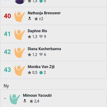
1,5
5
Nathasja Breeuwer
40
🔝
±2
Daphne Ris
41
1,3
💚
9
Diana Kucherbaeva
42
1,2
💚
6
Monika Van Zijl
43
0,5
2
Ny
Mimoun Yacoubi
-
🔝
2,4