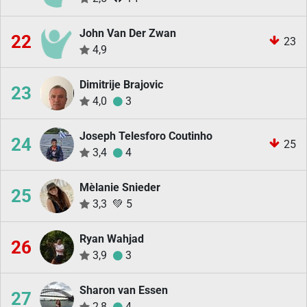
John Van Der Zwan
22
23
4,9
Dimitrije Brajovic
23
4,0
3
Joseph Telesforo Coutinho
24
25
3,4
4
Mèlanie Snieder
25
3,3
💚
5
Ryan Wahjad
26
3,9
3
Sharon van Essen
27
2,8
4