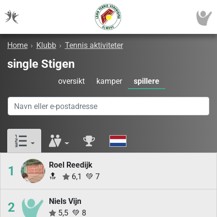
Home
›
Klubb
›
Tennis aktiviteter
single Stigen
oversikt
kamper
spillere
Roel Reedijk
1
🔝
6,1
💚
7
Niels Vijn
2
5,5
💚
8