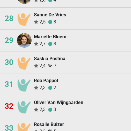
Sanne De Vries
28
2,5
3
Mariette Bloem
29
2,7
3
Saskia Postma
30
2,4
💚
7
Rob Pappot
31
2,3
2
Oliver Van Wijngaarden
32
2,3
3
Rosalie Buizer
33