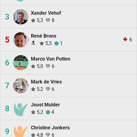
Xander Vehof
3
5,3
💚
8
René Brons
5
6
🔝
5,5
1
Marco Van Putten
6
5,0
💚
6
Mark de Vries
7
5,2
💚
6
Joost Mulder
8
5,2
4
Christine Jonkers
9
4,8
💚
6