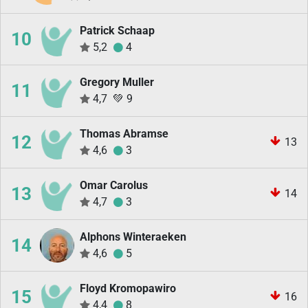
Patrick Schaap
10
5,2
4
Gregory Muller
11
4,7
💚
9
Thomas Abramse
12
13
4,6
3
Omar Carolus
13
14
4,7
3
Alphons Winteraeken
14
4,6
5
Floyd Kromopawiro
15
16
4,4
8