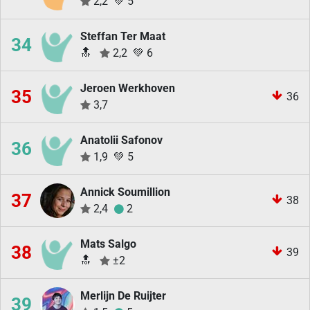
2,2
💚
5
Steffan Ter Maat
34
🔝
2,2
💚
6
Jeroen Werkhoven
35
36
3,7
Anatolii Safonov
36
1,9
💚
5
Annick Soumillion
37
38
2,4
2
Mats Salgo
38
39
🔝
±2
Merlijn De Ruijter
39