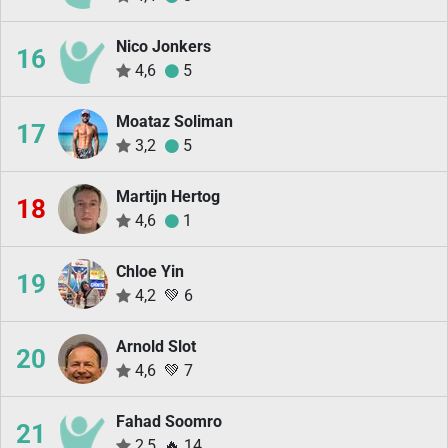
Nico Jonkers
16
4,6
5
Moataz Soliman
17
3,2
5
Martijn Hertog
18
4,6
1
Chloe Yin
19
4,2
💚
6
Arnold Slot
20
4,6
💚
7
Fahad Soomro
21
2,5
🔥
14