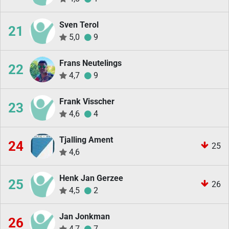
Sven Terol
21
5,0
9
Frans Neutelings
22
4,7
9
Frank Visscher
23
4,6
4
Tjalling Ament
24
25
4,6
Henk Jan Gerzee
25
26
4,5
2
Jan Jonkman
26
4,7
7