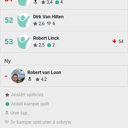
🔝
3,4
4
Dirk Van Hilten
52
2,6
💚
6
Robert Linck
53
54
2,5
2
Ny
Robert van Loon
-
🔝
4,2
Anslått spillnivå
Antall kamper spilt
🔝
Uten tap...
💚
5+ kamper spilt uten å avbryte