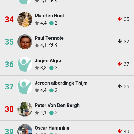
4,1
💚
6
Maarten Boot
34
35
4,4
2
Paul Termote
35
37
4,1
💚
9
Jurjen Algra
36
37
3,8
3
Jeroen alberdingk Thijm
37
35
4,4
2
Peter Van Den Bergh
38
4,1
3
Oscar Hamming
39
40