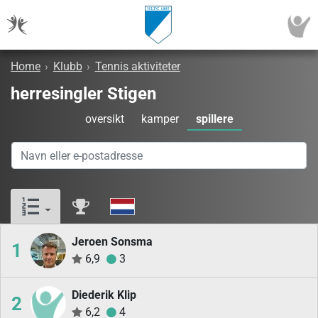
Home
›
Klubb
›
Tennis aktiviteter
herresingler Stigen
oversikt
kamper
spillere
Jeroen Sonsma
1
6,9
3
Diederik Klip
2
6,2
4