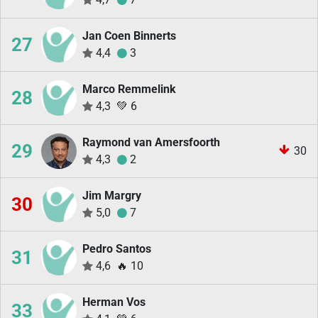
Jan Coen Binnerts
27
4,4
3
Marco Remmelink
28
4,3
💚
6
Raymond van Amersfoorth
29
30
4,3
2
Jim Margry
30
5,0
7
Pedro Santos
31
4,6
🔥
10
Herman Vos
33