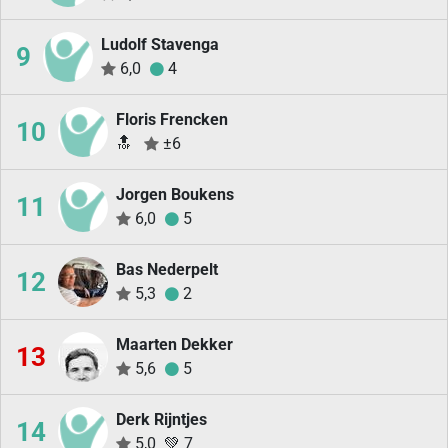
Ludolf Stavenga
9
6,0
4
Floris Frencken
10
🔝
±6
Jorgen Boukens
11
6,0
5
Bas Nederpelt
12
5,3
2
Maarten Dekker
13
5,6
5
Derk Rijntjes
14
5,0
💚
7