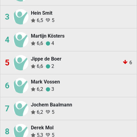
Hein Smit
3
6,5
💚
5
Martijn Kösters
4
6,6
4
Jippe de Boer
5
6
6,6
2
Mark Vossen
6
6,2
3
Jochem Baalmann
7
6,2
💚
5
Derek Mol
8
5,3
💚
5