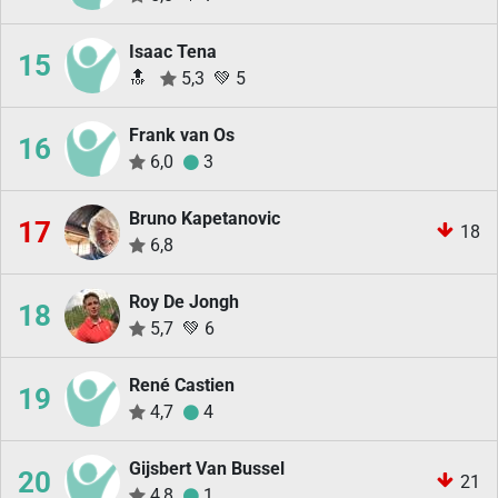
Isaac Tena
15
🔝
5,3
💚
5
Frank van Os
16
6,0
3
Bruno Kapetanovic
17
18
6,8
Roy De Jongh
18
5,7
💚
6
René Castien
19
4,7
4
Gijsbert Van Bussel
20
21
4,8
1