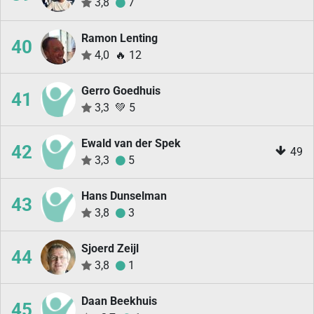
3,8
7
Ramon Lenting
40
4,0
🔥
12
Gerro Goedhuis
41
3,3
💚
5
Ewald van der Spek
42
49
3,3
5
Hans Dunselman
43
3,8
3
Sjoerd Zeijl
44
3,8
1
Daan Beekhuis
45