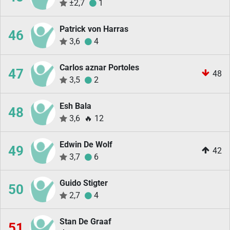
±2,7
1
Patrick von Harras
46
3,6
4
Carlos aznar Portoles
47
48
3,5
2
Esh Bala
48
3,6
🔥
12
Edwin De Wolf
49
42
3,7
6
Guido Stigter
50
2,7
4
Stan De Graaf
51