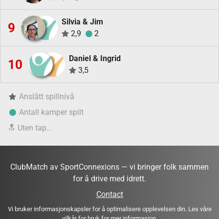
Silvia & Jim
9
2,9
2
Daniel & Ingrid
10
3,5
Anslått spillnivå
Antall kamper spilt
🔝
Uten tap...
ClubMatch av SportConnexions — vi bringer folk sammen
for å drive med idrett.
Contact
Vi bruker informasjonskapsler for å optimalisere opplevelsen din. Les våre
vilkår for bruk
for mer informasjon.