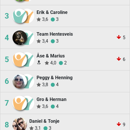
Erik & Caroline
3
3,6
3
Team Hentesveis
4
5
3,4
3
Åse & Marius
5
6
🔝
4,0
2
Peggy & Henning
6
3,8
4
Gro & Herman
7
3,6
4
Daniel & Tonje
8
9
3,1
3