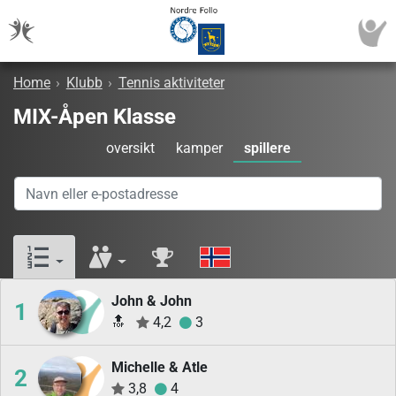
Home
›
Klubb
›
Tennis aktiviteter
MIX-Åpen Klasse
oversikt
kamper
spillere
John & John
1
🔝
4,2
3
Michelle & Atle
2
3,8
4