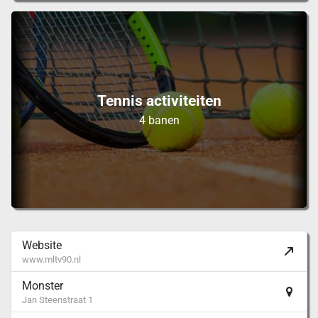
Tennis activiteiten
4 banen
Website
www.mltv90.nl
Monster
Jan Steenstraat 1