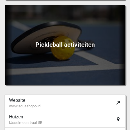
Pickleball activiteiten
Website
www.squashgooi.nl
Huizen
IJsselmeerstraat 5B