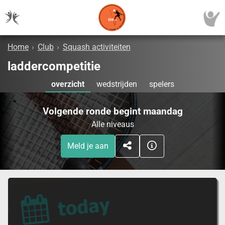
Home
›
Club
›
Squash activiteiten
laddercompetitie
overzicht
wedstrijden
spelers
Volgende ronde begint maandag
Alle niveaus
Meld je aan