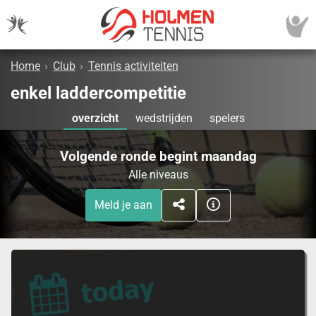
Home
›
Club
›
Tennis activiteiten
enkel laddercompetitie
overzicht
wedstrijden
spelers
Volgende ronde begint maandag
Alle niveaus
Meld je aan