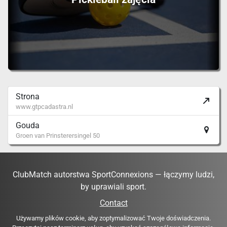
Strona
www.gtpcadastra.nl
Gouda
Groen van Prinsterersingel 50
ClubMatch autorstwa SportConnexions — łączymy ludzi,
by uprawiali sport.
Contact
Używamy plików cookie, aby zoptymalizować Twoje doświadczenia.