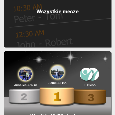
Wszystkie mecze
Jarne & Finn
Annelies & Wim
El Globo