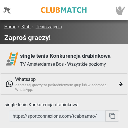
Home
›
Klub
›
Tenis zajęcia
Zaproś graczy!
single tenis Konkurencja drabinkowa
TV Amsterdamse Bos - Wszystkie poziomy
Whatsapp
Zapraszaj graczy za pośrednictwem grup lub wiadomości
WhatsApp.
single tenis Konkurencja drabinkowa