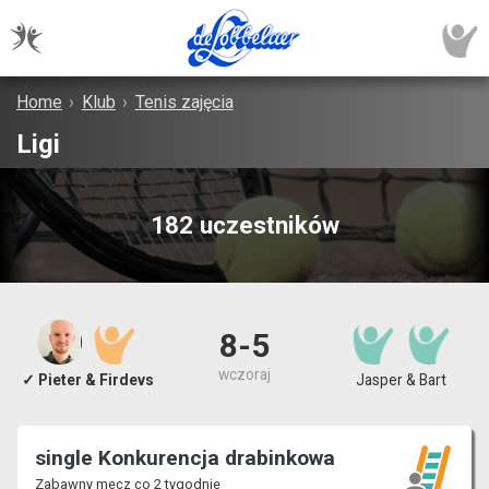
Home
›
Klub
›
Tenis zajęcia
Ligi
182 uczestników
8-5
wczoraj
✓ Pieter & Firdevs
Jasper & Bart
single Konkurencja drabinkowa
Zabawny mecz co 2 tygodnie