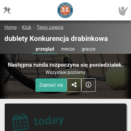
Home
›
Klub
›
Tenis zajęcia
dublety Konkurencja drabinkowa
przegląd
mecze
gracze
Następna runda rozpoczyna się poniedziałek.
Wszystkie poziomy
Zapisać się